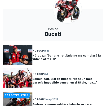
Más de
Ducati
MOTOGP
15 h
Márquez: "Ganar otro título no me cambiará la
vida; a otros, sí"
MOTOGP
3 d
Domenicali, CEO de Ducati: "Hace un mes
parecía imposible pensar en el título, hoy..."
CARACTERÍSTICA
MOTOGP
2 may 2015
Andrea Iannone saldrá adelante en Jerez