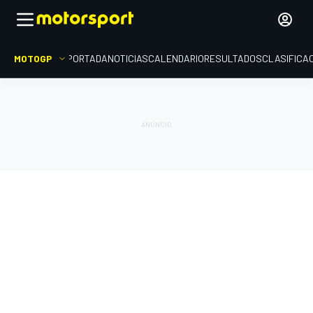
MOTOGP
PORTADA
NOTICIAS
CALENDARIO
RESULTADOS
CLASIFICA