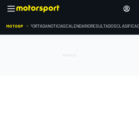
MOTOGP
PORTADA
NOTICIAS
CALENDARIO
RESULTADOS
CLASIFICA