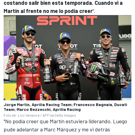
costando salir bien esta temporada. Cuando vi a
Martín al frente no me lo podía creer
".
Jorge Martín, Aprilia Racing Team; Francesco Bagnaia, Ducati
Team; Marco Bezzecchi, Aprilia Racing
Foto de: Loic Venance / AFP via Getty Images
"No podía creer que Martín estuviera liderando. Luego
pude adelantar a Marc Márquez y me vi detrás