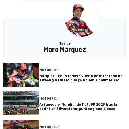
Más de
Marc Márquez
MOTOGP
11 h
Márquez: "En la tercera vuelta he intentado un
arreón y he visto que ya no tenía neumático"
MOTOGP
12 h
Así queda el Mundial de MotoGP 2026 tras la
sprint en Silverstone: puntos y posiciones
MOTOGP
13 h