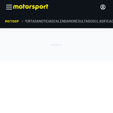
MOTOGP
PORTADA
NOTICIAS
CALENDARIO
RESULTADOS
CLASIFICA