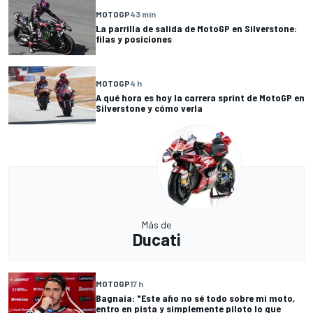
MOTOGP
43 min
La parrilla de salida de MotoGP en Silverstone:
filas y posiciones
MOTOGP
4 h
A qué hora es hoy la carrera sprint de MotoGP en
Silverstone y cómo verla
Más de
Ducati
MOTOGP
17 h
Bagnaia: "Este año no sé todo sobre mi moto,
entro en pista y simplemente piloto lo que