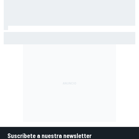
Jorge Martín da un puñetazo en Silverstone para llevarse
su segunda 'pole' de la temporada
Suscríbete a nuestra newsletter