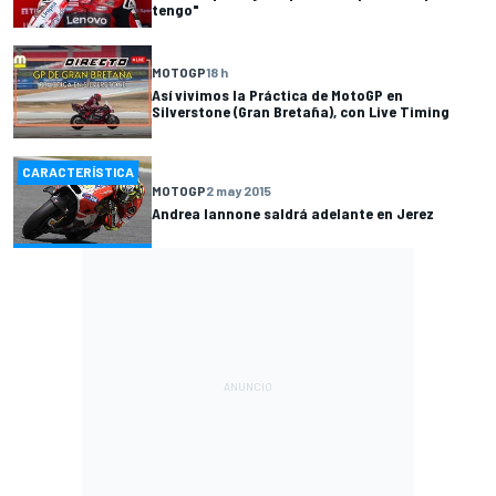
tengo"
MOTOGP
18 h
Así vivimos la Práctica de MotoGP en
Silverstone (Gran Bretaña), con Live Timing
CARACTERÍSTICA
MOTOGP
2 may 2015
Andrea Iannone saldrá adelante en Jerez