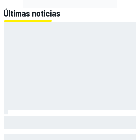
Últimas noticias
Martin: "La victoria será difícil, pero pensar en el podio
creo que es realista"