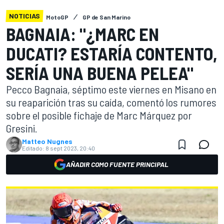
NOTICIAS
MotoGP
GP de San Marino
BAGNAIA: "¿MARC EN
DUCATI? ESTARÍA CONTENTO,
SERÍA UNA BUENA PELEA"
Pecco Bagnaia, séptimo este viernes en Misano en
su reaparición tras su caída, comentó los rumores
sobre el posible fichaje de Marc Márquez por
Gresini.
Matteo Nugnes
Editado:
8 sept 2023, 20:40
AÑADIR COMO FUENTE PRINCIPAL