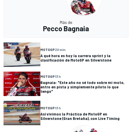
Más de
Pecco Bagnaia
MOTOGP
20 min
A qué hora es hoy la carrera sprint y la
clasificación de MotoGP en Silverstone
MOTOGP
13 h
Bagnaia: "Este año no sé todo sobre mi moto,
entro en pista y simplemente piloto lo que
tengo"
MOTOGP
13 h
Así vivimos la Práctica de MotoGP en
Silverstone (Gran Bretaña), con Live Timing