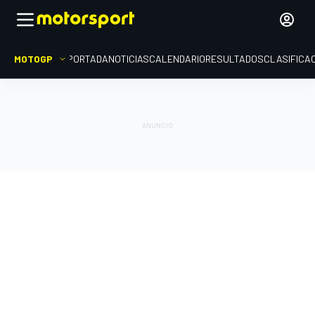
MOTOGP
PORTADA
NOTICIAS
CALENDARIO
RESULTADOS
CLASIFICA