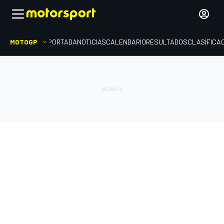
MOTOGP
PORTADA
NOTICIAS
CALENDARIO
RESULTADOS
CLASIFICA