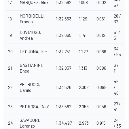
17
MARQUEZ, Alex
1:32.592
1.068
0.002
57
MORBIDELLI,
28 /
18
1:32.653
1.129
0.061
Franco
32
DOVIZIOSO,
51 /
19
1:32.665
1.141
0.012
Andrea
51
34
20
LECUONA, Iker
1:32.751
1.227
0.086
/ 55
BASTIANINI,
6 /
21
1:32.837
1.313
0.086
Enea
11
46
PETRUCCI,
22
1:33.526
2.002
0.689
/
Danilo
46
27 /
23
PEDROSA, Dani
1:33.582
2.058
0.056
41
SAVADORI,
24
24
1:34.497
2.973
0.915
Lorenzo
/ 33