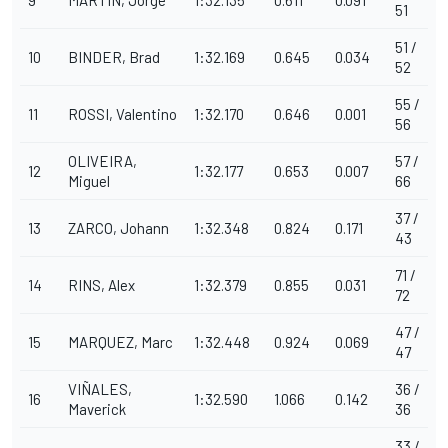
51
51 /
10
BINDER, Brad
1:32.169
0.645
0.034
52
55 /
11
ROSSI, Valentino
1:32.170
0.646
0.001
56
OLIVEIRA,
57 /
12
1:32.177
0.653
0.007
Miguel
66
37 /
13
ZARCO, Johann
1:32.348
0.824
0.171
43
71 /
14
RINS, Alex
1:32.379
0.855
0.031
72
47 /
15
MARQUEZ, Marc
1:32.448
0.924
0.069
47
VIÑALES,
36 /
16
1:32.590
1.066
0.142
Maverick
36
33 /