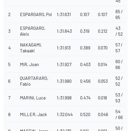
45
65 /
2
ESPARGARO, Pol
1:31.631
0.107
0.107
65
ESPARGARO,
43
3
1:31.843
0.319
0.212
Aleix
/ 52
NAKAGAMI,
57 /
4
1:31.913
0.389
0.070
Takaaki
57
60 /
5
MIR, Joan
1:31.927
0.403
0.014
66
QUARTARARO,
52 /
6
1:31.980
0.456
0.053
Fabio
52
53 /
7
MARINI, Luca
1:31.998
0.474
0.018
53
54
8
MILLER, Jack
1:32.044
0.520
0.046
/ 66
50 /
9
MARTIN, Jorge
1:32.135
0.611
0.091