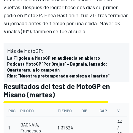
vueltas. Después de lograr hace dos días su primer
podio en MotoGP, Enea Bastianini fue 21º tras terminar
su jornada antes de tiempo por una caída. Maverick
Viñales (16º), también se fue al suelo.
Más de MotoGP:
La F1 golea a MotoGP en audiencia en abierto
Podcast MotoGP 'Por Orejas' – Bagnaia, lanzado;
Quartararo, a lo campeón
Rins: “Nuestra pretemporada empieza el martes”
Resultados del test de MotoGP en
Misano (martes)
POS
PILOTO
TIEMPO
DIF
GAP
V
44
BAGNAIA,
1
1:31.524
/
Francesco