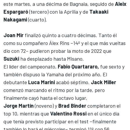
este martes, a una décima de Bagnaia, seguido de
Aleix
Espargaró
(tercero) con la Aprilia y de
Takaaki
Nakagami
(cuarto).
Joan Mir
finalizó quinto a cuatro décimas. Tanto él
como su compañero Álex Rins –14º y el que más vueltas
dio con 72–
pudieron probar la moto de 2022 que
Suzuki
ha desplazado hasta Misano.
El líder del
campeonato
,
Fabio Quartararo,
fue sexto y
también dispuso la Yamaha del próximo año. El
debutante
Luca Marini
acabó séptimo.
Jack Miller
comenzó marcando el ritmo por la tarde, pero
finalmente cayó hasta el octavo lugar,
Jorge Martín
(noveno) y
Brad Binder
completaron el
top 10, mientras que
Valentino Rossi
en el único día
que tenía previsto participar en el test –finalmente
también lo hará el miércoles– terminó 11º con 56