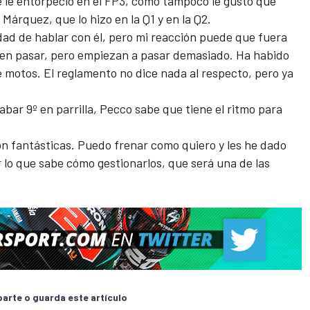
e le entorpeció en el FP3, como tampoco le gustó que
 Márquez
, que lo hizo en la Q1 y en la Q2.
idad de hablar con él, pero mi reacción puede que fuera
en pasar, pero empiezan a pasar demasiado. Ha habido
 motos. El reglamento no dice nada al respecto, pero ya
abar 9º en parrilla, Pecco sabe que tiene el ritmo para
on fantásticas. Puedo frenar como quiero y les he dado
 lo que sabe cómo gestionarlos, que será una de las
rte o guarda este artículo