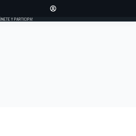
Haz que tu voz se escuche
comentando los artículos
 ÚNETE Y PARTICIPA!
INICIAR SESIÓN
EDICIÓN
ESPAÑA