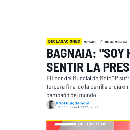
INDYCAR
WRC
DECLARACIONES
MotoGP
GP de Malasia
BAGNAIA: "SOY 
SENTIR LA PRES
El líder del Mundial de MotoGP sufr
tercera final de la parrilla el día 
campeón del mundo.
WEC
FÓRMULA E
Oriol Puigdemont
Editado:
22 oct 2022, 12:00