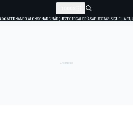
TODOS
ADOS
FERNANDO ALONSO
MARC MÁRQUEZ
FOTOGALERÍAS
APUESTAS
¡SIGUE LA F1,
P