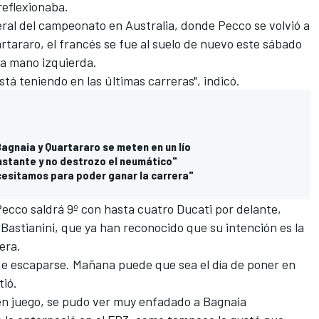
reflexionaba.
ral del campeonato en Australia, donde Pecco se volvió a
artararo
, el francés se fue al suelo de nuevo este sábado
la mano izquierda.
tá teniendo en las últimas carreras", indicó.
Bagnaia y Quartararo se meten en un lío
nstante y no destrozo el neumático"
ecesitamos para poder ganar la carrera"
Pecco saldrá 9º con hasta cuatro Ducati por delante,
Bastianini
, que ya han reconocido que su intención es la
era.
de escaparse. Mañana puede que sea el día de poner en
tió.
 en juego, se pudo ver muy enfadado a Bagnaia