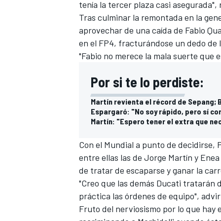
tenía la tercer plaza casi asegurada", 
Tras culminar la remontada en la gene
aprovechar de una caída de
Fabio Qu
en el FP4, fracturándose un dedo de 
"Fabio no merece la mala suerte que es
Por si te lo perdiste:
Martín revienta el récord de Sepang; 
Espargaró: "No soy rápido, pero sí co
Martín: "Espero tener el extra que n
MÁS CATEGORÍAS
Con el Mundial a punto de decidirse, 
entre ellas las de
Jorge Martín
y
Enea 
de tratar de escaparse y ganar la carr
"Creo que las demás Ducati tratarán 
práctica las órdenes de equipo", advir
Fruto del nerviosismo por lo que hay