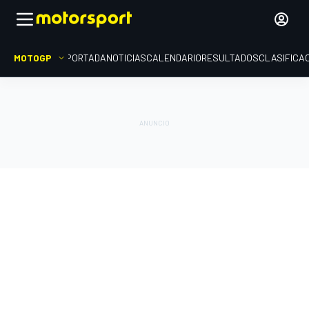
MOTOGP
PORTADA
NOTICIAS
CALENDARIO
RESULTADOS
CLASIFICA