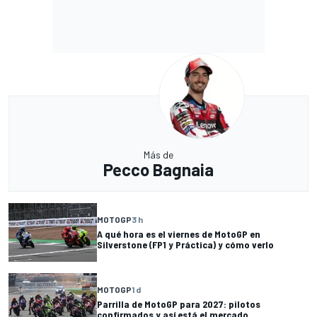
Más de
Pecco Bagnaia
MOTOGP
3 h
A qué hora es el viernes de MotoGP en
Silverstone (FP1 y Práctica) y cómo verlo
MOTOGP
1 d
Parrilla de MotoGP para 2027: pilotos
confirmados y así está el mercado