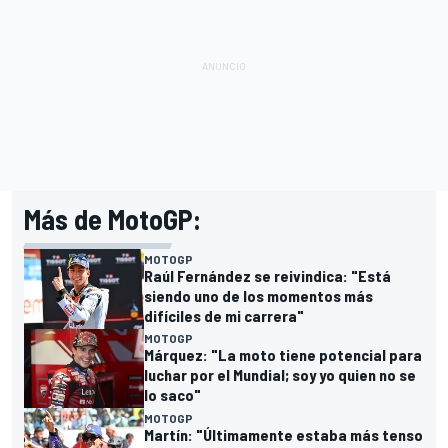
Más de MotoGP:
MOTOGP
Raúl Fernández se reivindica: "Está
siendo uno de los momentos más
difíciles de mi carrera"
MOTOGP
Márquez: "La moto tiene potencial para
luchar por el Mundial; soy yo quien no se
lo saco"
MOTOGP
Martín: "Últimamente estaba más tenso