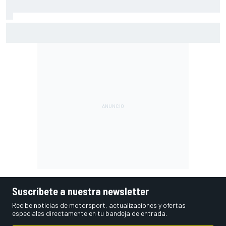
Ogura: "Silverstone no es un circuito al que le tenga
muchas ganas"
Suscríbete a nuestra newsletter
Recibe noticias de motorsport, actualizaciones y ofertas
especiales directamente en tu bandeja de entrada.