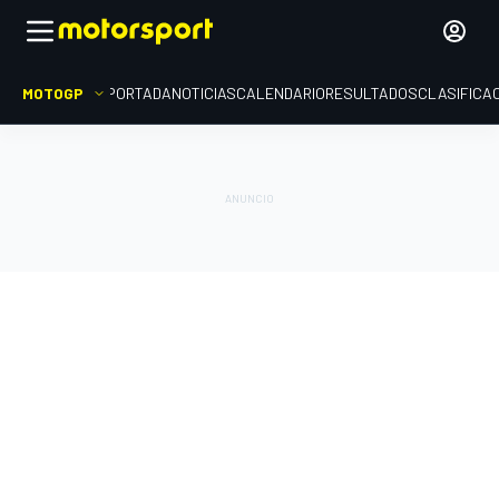
MOTOGP
PORTADA
NOTICIAS
CALENDARIO
RESULTADOS
CLASIFICA