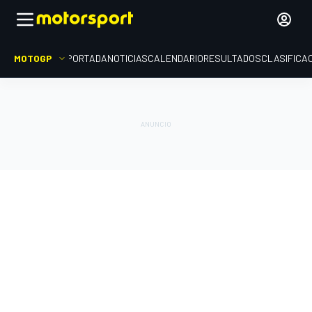
MOTOGP
PORTADA
NOTICIAS
CALENDARIO
RESULTADOS
CLASIFICA