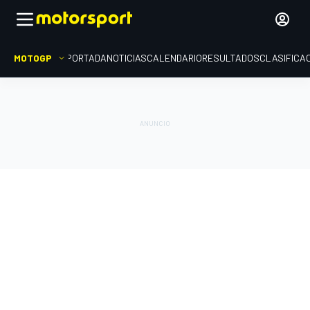
MOTOGP
PORTADA
NOTICIAS
CALENDARIO
RESULTADOS
CLASIFICA