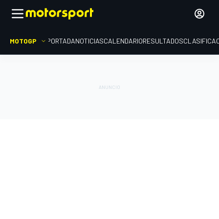
MOTOGP
PORTADA
NOTICIAS
CALENDARIO
RESULTADOS
CLASIFICA