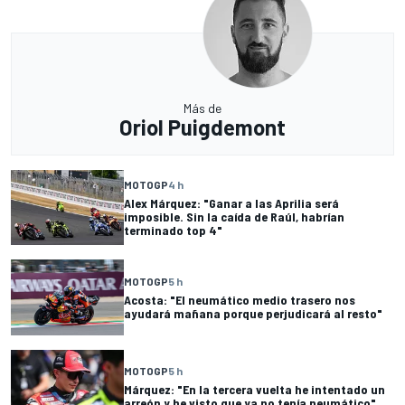
Más de
Oriol Puigdemont
MOTOGP
4 h
Alex Márquez: "Ganar a las Aprilia será
imposible. Sin la caída de Raúl, habrían
terminado top 4"
MOTOGP
5 h
Acosta: "El neumático medio trasero nos
ayudará mañana porque perjudicará al resto"
MOTOGP
5 h
Márquez: "En la tercera vuelta he intentado un
arreón y he visto que ya no tenía neumático"