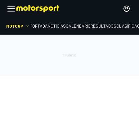
MOTOGP
PORTADA
NOTICIAS
CALENDARIO
RESULTADOS
CLASIFICA