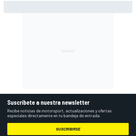
Bagnaia: "Es difícil de aceptar; uno de los peores fines de
semana del año"
Suscríbete a nuestra newsletter
Recibe noticias de motorsport, actualizaciones y ofertas
especiales directamente en tu bandeja de entrada.
SUSCRIBIRSE