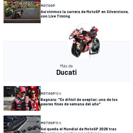
MOTOGP
Así vivimos la carrera de MotoGP en Silverstone,
con Live Timing
Más de
Ducati
MOTOGP
12 h
Bagnaia: "Es difícil de aceptar; uno de los
peores fines de semana del año"
MOTOGP
15 h
Así queda el Mundial de MotoGP 2026 tras