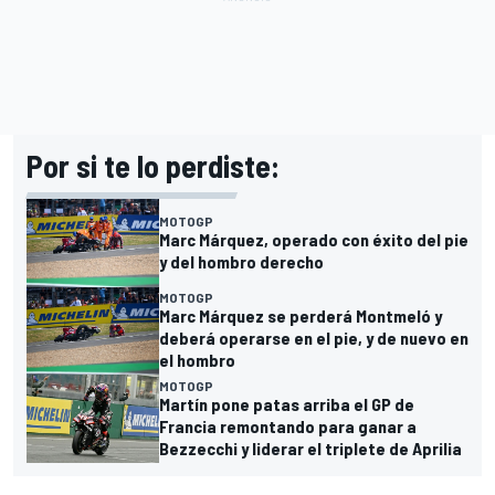
Por si te lo perdiste:
MOTOGP
Marc Márquez, operado con éxito del pie
y del hombro derecho
MOTOGP
Marc Márquez se perderá Montmeló y
deberá operarse en el pie, y de nuevo en
el hombro
MOTOGP
Martín pone patas arriba el GP de
Francia remontando para ganar a
Bezzecchi y liderar el triplete de Aprilia