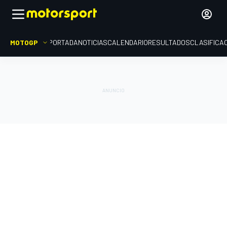
MOTOGP
PORTADA
NOTICIAS
CALENDARIO
RESULTADOS
CLASIFICA