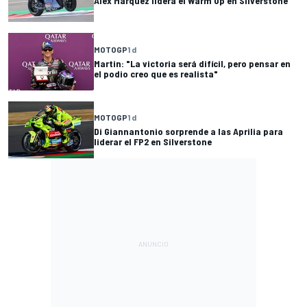
Alex Márquez lidera el Warm Up en Silverstone
MOTOGP
1 d
Martin: "La victoria será difícil, pero pensar en
el podio creo que es realista"
MOTOGP
1 d
Di Giannantonio sorprende a las Aprilia para
liderar el FP2 en Silverstone