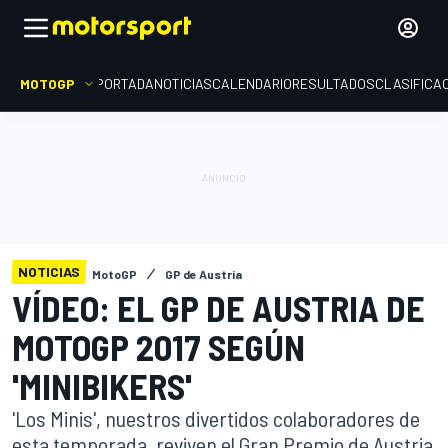
MOTOGP
PORTADA
NOTICIAS
CALENDARIO
RESULTADOS
CLASIFICA
NOTICIAS
MotoGP
GP de Austria
VÍDEO: EL GP DE AUSTRIA DE
MOTOGP 2017 SEGÚN
'MINIBIKERS'
'Los Minis', nuestros divertidos colaboradores de
esta temporada, reviven el Gran Premio de Austria