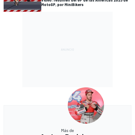
MotoGP, por MiniBikers
Más de