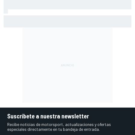
Jorge Martín da un puñetazo en Silverstone para llevarse
su segunda 'pole' de la temporada
Suscríbete a nuestra newsletter
Recibe noticias de motorsport, actualizaciones y ofertas
especiales directamente en tu bandeja de entrada.