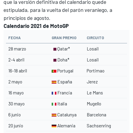
que la
versión definitiva del calendario
quede
estipulada, para la vuelta del parón veraniego, a
principios de agosto.
Calendario 2021 de MotoGP
FECHA
GRAN PREMIO
CIRCUITO
28 marzo
Qatar*
Losail
2-4 abril
Doha*
Losail
16-18 abril
Portugal
Portimao
2 mayo
España
Jerez
16 mayo
Francia
Le Mans
30 mayo
Italia
Mugello
6 junio
Catalunya
Barcelona
20 junio
Alemania
Sachsenring