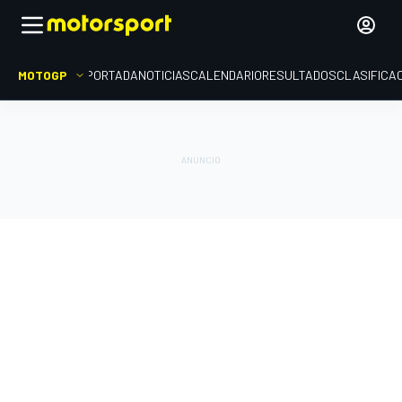
MOTOGP
PORTADA
NOTICIAS
CALENDARIO
RESULTADOS
CLASIFICA