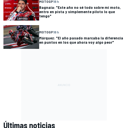
MOTOGP
18 h
Bagnaia: "Este año no sé todo sobre mi moto,
entro en pista y simplemente piloto lo que
tengo"
MOTOGP
18 h
Márquez: "El año pasado marcaba la diferencia
en puntos en los que ahora voy algo peor"
Últimas noticias