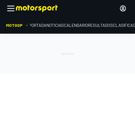
MOTOGP
PORTADA
NOTICIAS
CALENDARIO
RESULTADOS
CLASIFICA