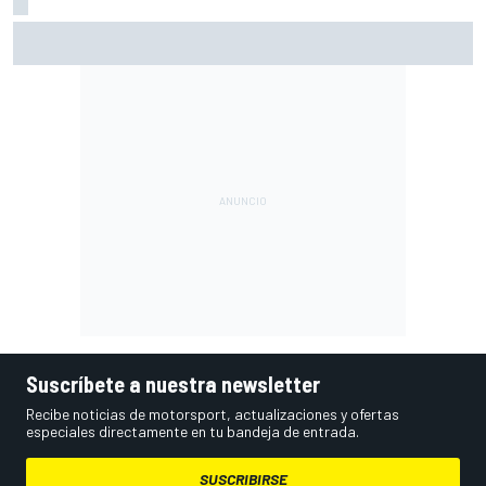
Moto2 en Silverstone – Resumen y resultados – Guevara
líder, con cinco españoles en el top 6
Suscríbete a nuestra newsletter
Recibe noticias de motorsport, actualizaciones y ofertas
especiales directamente en tu bandeja de entrada.
SUSCRIBIRSE