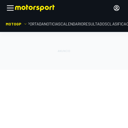
MOTOGP
PORTADA
NOTICIAS
CALENDARIO
RESULTADOS
CLASIFICA