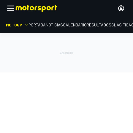
MOTOGP
PORTADA
NOTICIAS
CALENDARIO
RESULTADOS
CLASIFICA