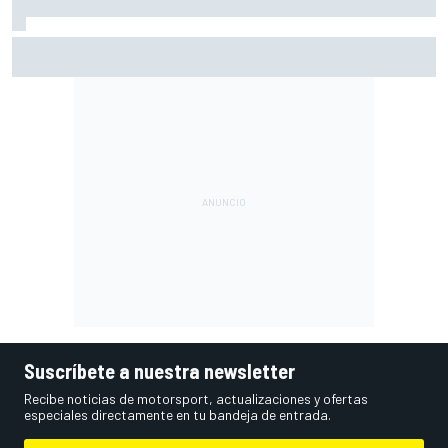
Di Giannantonio sorprende a las Aprilia para liderar el FP2
en Silverstone
Suscríbete a nuestra newsletter
Recibe noticias de motorsport, actualizaciones y ofertas
especiales directamente en tu bandeja de entrada.