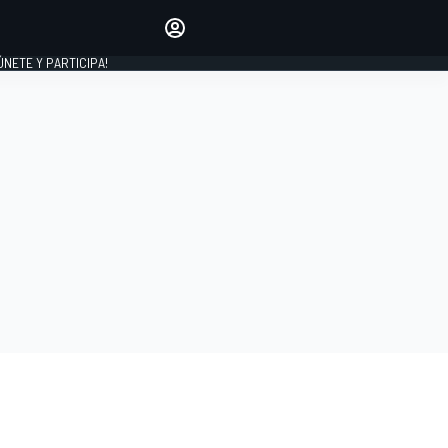
Haz que tu voz se escuche
comentando los artículos
 ÚNETE Y PARTICIPA!
INICIAR SESIÓN
EDICIÓN
ESPAÑA