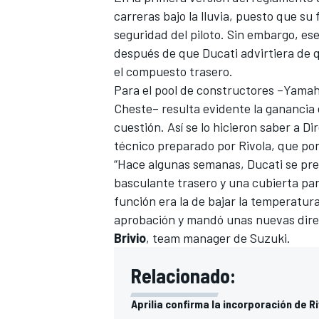
carreras bajo la lluvia, puesto que su 
seguridad del piloto. Sin embargo, ese
después de que Ducati advirtiera de qu
el compuesto trasero.
Para el pool de constructores –Yamah
Cheste– resulta evidente la ganancia
cuestión. Así se lo hicieron saber a D
técnico preparado por Rivola, que pon
“Hace algunas semanas, Ducati se pre
basculante trasero y una cubierta pa
MÁS CATEGORÍAS
función era la de bajar la temperatura
aprobación y mandó unas nuevas direct
Brivio
, team manager de Suzuki.
Relacionado:
Aprilia confirma la incorporación de R