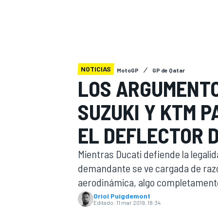
INDYCAR
WRC
NOTICIAS
MotoGP
GP de Qatar
LOS ARGUMENTOS
SUZUKI Y KTM 
EL DEFLECTOR D
Mientras Ducati defiende la legali
demandante se ve cargada de raz
WEC
FÓRMULA E
aerodinámica, algo completamente
Oriol Puigdemont
Editado:
11 mar 2019, 18:34