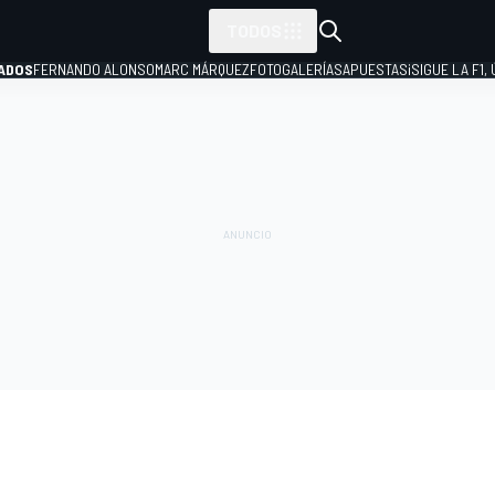
TODOS
ADOS
FERNANDO ALONSO
MARC MÁRQUEZ
FOTOGALERÍAS
APUESTAS
¡SIGUE LA F1,
P