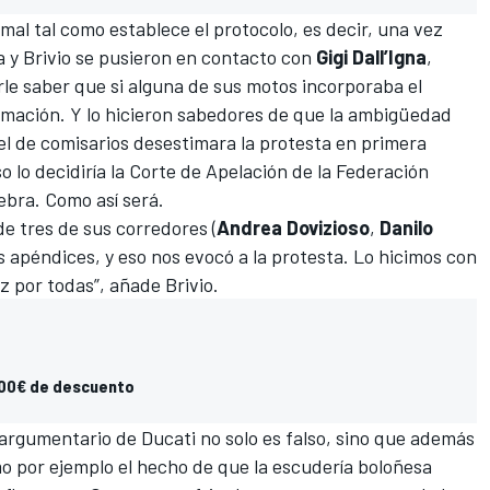
mal tal como establece el protocolo, es decir, una vez
a
y Brivio se pusieron en contacto con
Gigi Dall’Igna
,
rle saber que si alguna de sus motos incorporaba el
lamación. Y lo hicieron sabedores de que la ambigüedad
el de comisarios desestimara la protesta en primera
o lo decidiría la Corte de Apelación de la Federación
ebra. Como así será.
de tres de sus corredores (
Andrea Dovizioso
,
Danilo
s apéndices, y eso nos evocó a la protesta. Lo hicimos con
vez por todas”, añade Brivio.
000€ de descuento
 argumentario de Ducati no solo es falso, sino que además
o por ejemplo el hecho de que la escudería boloñesa