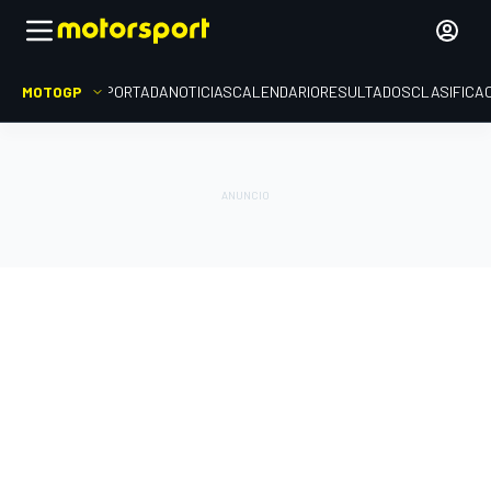
MOTOGP
PORTADA
NOTICIAS
CALENDARIO
RESULTADOS
CLASIFICA