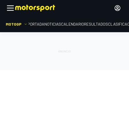
MOTOGP
PORTADA
NOTICIAS
CALENDARIO
RESULTADOS
CLASIFICA