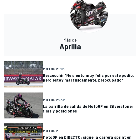
Más de
Aprilia
MOTOGP
18 h
Bezzecchi: "Me siento muy feliz por este podio,
pero estoy mal físicamente, preocupado"
MOTOGP
23 h
La parrilla de salida de MotoGP en Silverstone:
filas y posiciones
MOTOGP
MotoGP en DIRECTO: sigue la carrera sprint en