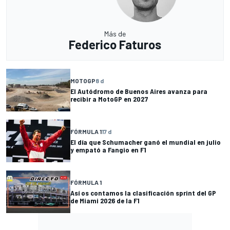
Más de
Federico Faturos
MOTOGP
8 d
El Autódromo de Buenos Aires avanza para
recibir a MotoGP en 2027
FÓRMULA 1
17 d
El día que Schumacher ganó el mundial en julio
y empató a Fangio en F1
FÓRMULA 1
Así os contamos la clasificación sprint del GP
de Miami 2026 de la F1