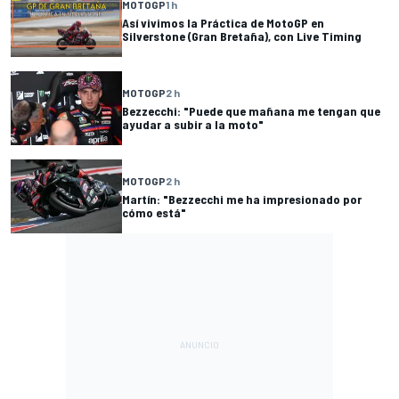
MOTOGP
1 h
Así vivimos la Práctica de MotoGP en
Silverstone (Gran Bretaña), con Live Timing
MOTOGP
2 h
Bezzecchi: "Puede que mañana me tengan que
ayudar a subir a la moto"
MOTOGP
2 h
Martín: "Bezzecchi me ha impresionado por
cómo está"