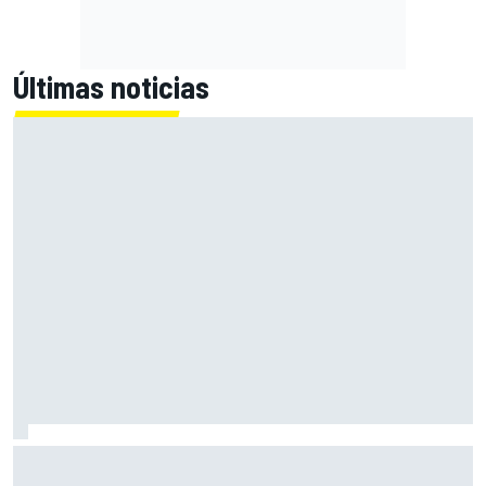
Últimas noticias
Bagnaia: "Este año no sé todo sobre mi moto, entro en
pista y simplemente piloto lo que tengo"