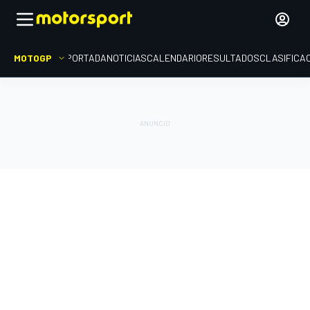
MOTOGP
PORTADA
NOTICIAS
CALENDARIO
RESULTADOS
CLASIFICA