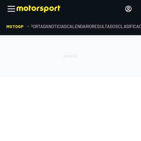
MOTOGP
PORTADA
NOTICIAS
CALENDARIO
RESULTADOS
CLASIFICA