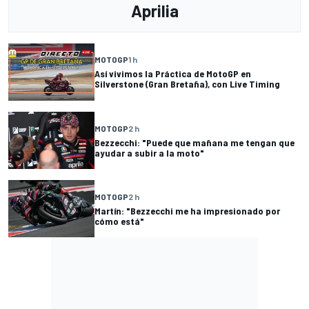
Aprilia
MOTOGP
1 h
Así vivimos la Práctica de MotoGP en
Silverstone (Gran Bretaña), con Live Timing
MOTOGP
2 h
Bezzecchi: "Puede que mañana me tengan que
ayudar a subir a la moto"
MOTOGP
2 h
Martín: "Bezzecchi me ha impresionado por
cómo está"