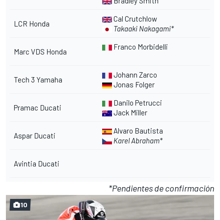
Bradley Smith
Cal Crutchlow
LCR Honda
Takaaki Nakagami*
Franco Morbidelli
Marc VDS Honda
Johann Zarco
Tech 3 Yamaha
Jonas Folger
Danilo Petrucci
Pramac Ducati
Jack Miller
Alvaro Bautista
Aspar Ducati
Karel Abraham*
Avintia Ducati
*Pendientes de confirmación
10