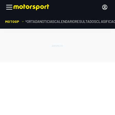
MOTOGP
PORTADA
NOTICIAS
CALENDARIO
RESULTADOS
CLASIFICA