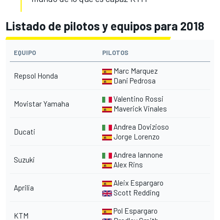
Listado de pilotos y equipos para 2018
EQUIPO
PILOTOS
Marc Marquez
Repsol Honda
Dani Pedrosa
Valentino Rossi
Movistar Yamaha
Maverick Vinales
Andrea Dovizioso
Ducati
Jorge Lorenzo
Andrea Iannone
Suzuki
Alex Rins
Aleix Espargaro
Aprilia
Scott Redding
Pol Espargaro
KTM