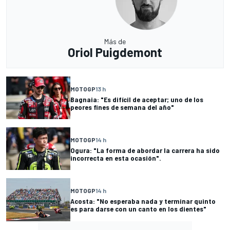
Más de
Oriol Puigdemont
MOTOGP
13 h
Bagnaia: "Es difícil de aceptar; uno de los
peores fines de semana del año"
MOTOGP
14 h
Ogura: "La forma de abordar la carrera ha sido
incorrecta en esta ocasión".
MOTOGP
14 h
Acosta: "No esperaba nada y terminar quinto
es para darse con un canto en los dientes"