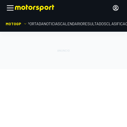
MOTOGP
PORTADA
NOTICIAS
CALENDARIO
RESULTADOS
CLASIFICA