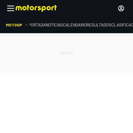
MOTOGP
PORTADA
NOTICIAS
CALENDARIO
RESULTADOS
CLASIFICA