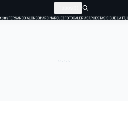
TODOS
ADOS
FERNANDO ALONSO
MARC MÁRQUEZ
FOTOGALERÍAS
APUESTAS
¡SIGUE LA F1,
P