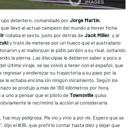
grupo delantero, comandado por
Jorge Martín
,
 que llevó al actual campeón del mundo a mover ficha
ir
rodaba el sexto, justo por detrás de
Jack Miller
, y al
zuki
y trató de meterse por un hueco que el australiano
 tocaron y el mallorquín le pidió perdón a su rival, soltando
tando la pierna. Las disculpas le debieron saber a poco a
 del último viraje, se las volvió a tener con el español, que
de regresar y enderezar su trayectoria a su paso por la
se le echaba encima sin ningún miramiento. Según los
onazo se produjo a más de 190 kilómetros por hora.
 a uno a pensar que el piloto de
Townsville
quiso
 obviamente le recriminó la acción al considerarla
, fue muy peligrosa. Me vio y vino a por mí. Espero que se
, dijo el #36, que prefirió contar hasta diez y dejar que