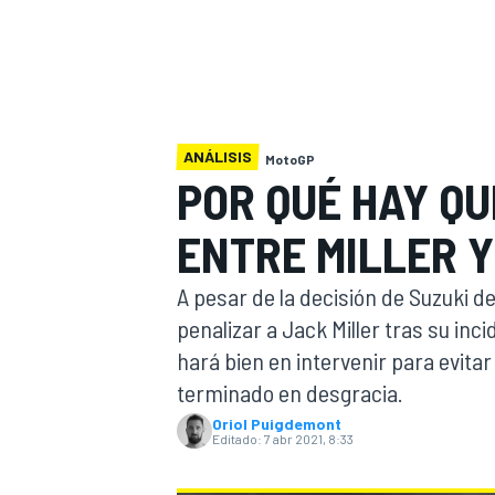
INDYCAR
WRC
ANÁLISIS
MotoGP
POR QUÉ HAY QU
ENTRE MILLER Y
A pesar de la decisión de Suzuki d
penalizar a Jack Miller tras su inc
hará bien en intervenir para evita
WEC
terminado en desgracia.
FÓRMULA E
Oriol Puigdemont
Editado:
7 abr 2021, 8:33