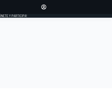
Haz que tu voz se escuche
comentando los artículos
 ÚNETE Y PARTICIPA!
INICIAR SESIÓN
EDICIÓN
ESPAÑA