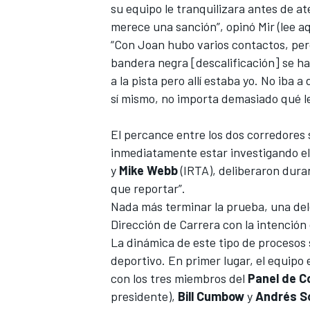
su equipo le tranquilizara antes de ate
merece una sanción”, opinó Mir (
lee aq
“Con Joan hubo varios contactos, pero
bandera negra [descalificación] se ha
a la pista pero allí estaba yo. No iba
sí mismo, no importa demasiado qué l
El percance entre los dos corredores 
inmediatamente estar investigando el
y
Mike Webb
(IRTA), deliberaron duran
MÁS CATEGORÍAS
que reportar”.
Nada más terminar la prueba, una de
Dirección de Carrera con la intención
La dinámica de este tipo de procesos 
deportivo. En primer lugar, el equipo 
con los tres miembros del
Panel de C
presidente),
Bill Cumbow
y
Andrés S