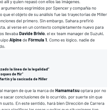
allí y quien repasó con ellos las imágenes.
os argumentos esgrimidos por Spencer y compañía no
o que el objeto de su análisis fue las trayectorias de Miller
tenciones del primero. Sin embargo, Sahara prefirió
testa, al verse en un contexto completamente nuevo para
los llevaba
Davide Brivio
, el ex team manager de Suzuki,
equipo
Alpine
de
Fórmula 1
. Como es lógico, nadie de
ido.
zado la línea de la legalidad”
toques de Mir”
rtín y la cacicada de Miller
 al margen de que la marca de
Hamamatsu
optara por no
e sacar conclusiones de lo ocurrido, por suerte sin que
 susto. En este sentido, hará bien Dirección de Carrera
 para clarificar las cosas y evitar que situaciones tan