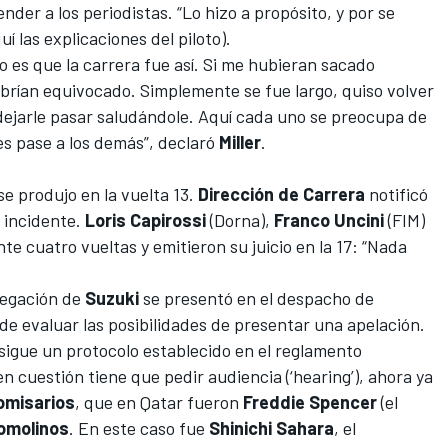
nder a los periodistas. “Lo hizo a propósito, y por se
uí las explicaciones del piloto
).
 es que la carrera fue así. Si me hubieran sacado
brían equivocado. Simplemente se fue largo, quiso volver
 a dejarle pasar saludándole. Aquí cada uno se preocupa de
es pase a los demás”,
declaró
Miller
.
se produjo en la vuelta 13.
Dirección de Carrera
notificó
 incidente.
Loris Capirossi
(Dorna),
Franco Uncini
(FIM)
te cuatro vueltas y emitieron su juicio en la 17: “Nada
legación de
Suzuki
se presentó en el despacho de
 de evaluar las posibilidades de presentar una apelación.
sigue un protocolo establecido en el reglamento
en cuestión tiene que pedir audiencia (‘hearing’), ahora ya
omisarios
, que en Qatar fueron
Freddie Spencer
(el
omolinos
. En este caso fue
Shinichi Sahara
, el