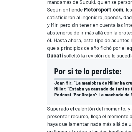
mandamás de Suzuki, quien se personó 
Según entiende
Motorsport.com
, l
satisficieron al ingeniero japonés, dad
y Mir, pero sin tener en cuenta las in
abstenerse de ir más allá con la pro
él. Hasta ahora, este tipo de asuntos 
que a principios de año fichó por el 
Ducati
solicitó la revisión de lo suced
Por si te lo perdiste:
Joan Mir: “La maniobra de Miller ha cru
Miller: “Estaba ya cansado de tantos 
Podcast 'Por Orejas': La machada de Ma
Superado el calentón del momento, y
presentar recurso, llega el momento d
haya que lamentar nada más allá de un
en llamar al orden a los dos implicados