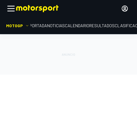
MOTOGP
PORTADA
NOTICIAS
CALENDARIO
RESULTADOS
CLASIFICA