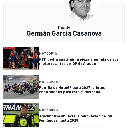
Más de
Germán Garcia Casanova
MOTOGP
1 h
KTM podrá sustituir la pieza anómala de sus
motores antes del GP de Aragón
MOTOGP
2 d
Parrilla de MotoGP para 2027: pilotos
confirmados y así está el mercado
MOTOGP
2 d
Trackhouse anuncia la renovación de Raúl
Fernández hasta 2028