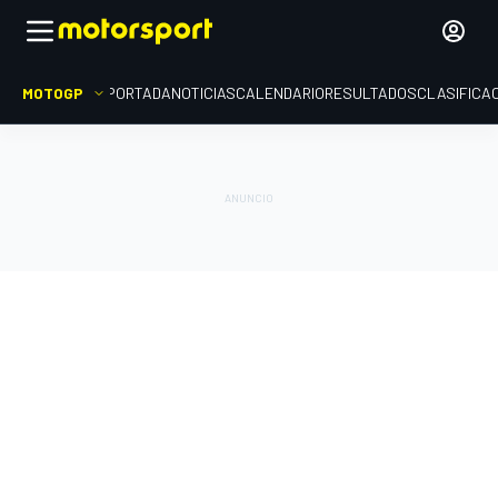
MOTOGP
PORTADA
NOTICIAS
CALENDARIO
RESULTADOS
CLASIFICA