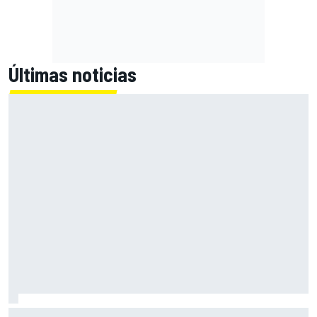
Últimas noticias
Bagnaia: "Es difícil de aceptar; uno de los peores fines de