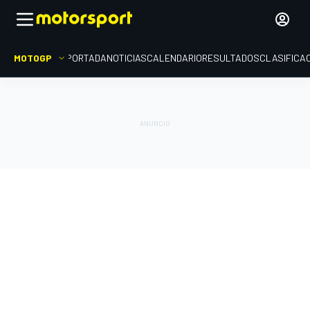
MOTOGP
PORTADA
NOTICIAS
CALENDARIO
RESULTADOS
CLASIFICA