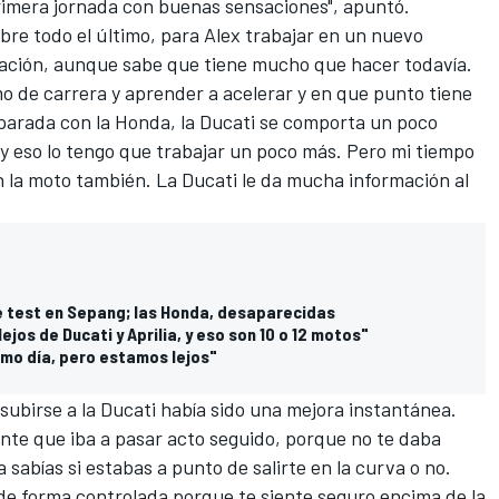
rimera jornada con buenas sensaciones", apuntó.
obre todo el último, para Alex trabajar en un nuevo
ración, aunque sabe que tiene mucho que hacer todavía.
o de carrera y aprender a acelerar y en que punto tiene
parada con la Honda, la Ducati se comporta un poco
 y eso lo tengo que trabajar un poco más. Pero mi tiempo
n la moto también. La Ducati le da mucha información al
de test en Sepang; las Honda, desaparecidas
jos de Ducati y Aprilia, y eso son 10 o 12 motos"
timo día, pero estamos lejos"
e subirse a la Ducati había sido una mejora instantánea.
te que iba a pasar acto seguido, porque no te daba
sabías si estabas a punto de salirte en la curva o no.
 de forma controlada porque te siente seguro encima de la