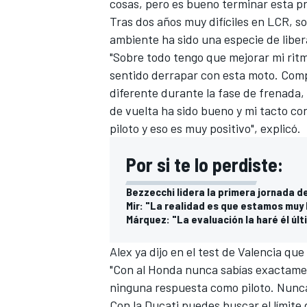
cosas, pero es bueno terminar esta p
Tras dos años muy difíciles en LCR, s
ambiente ha sido una especie de libe
"Sobre todo tengo que mejorar mi ritm
sentido derrapar con esta moto. Com
diferente durante la fase de frenada,
de vuelta ha sido bueno y mi tacto co
piloto y eso es muy positivo", explicó.
Por si te lo perdiste:
MÁS CATEGORÍAS
Bezzecchi lidera la primera jornada 
Mir: "La realidad es que estamos muy le
Márquez: "La evaluación la haré él úl
Alex ya dijo en el test de Valencia qu
"Con al Honda nunca sabías exactamen
ninguna respuesta como piloto. Nunca 
Con la Ducati puedes buscar el límite