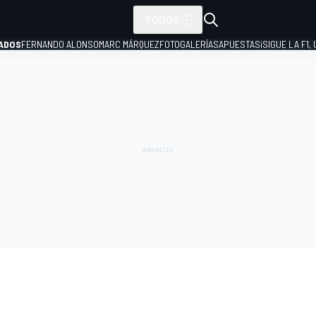
TODOS
ADOS
FERNANDO ALONSO
MARC MÁRQUEZ
FOTOGALERÍAS
APUESTAS
¡SIGUE LA F1,
P