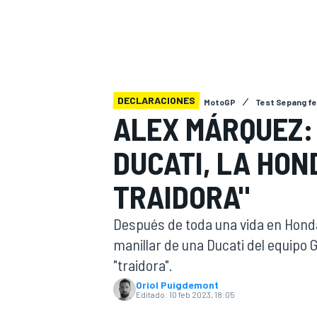
INDYCAR
WRC
DECLARACIONES
MotoGP
Test Sepang fe
ALEX MÁRQUEZ: 
DUCATI, LA HON
TRAIDORA"
Después de toda una vida en Hond
manillar de una Ducati del equipo 
WEC
FÓRMULA E
"traidora".
Oriol Puigdemont
Editado:
10 feb 2023, 18:05