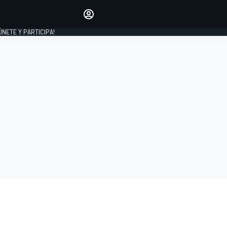
Haz que tu voz se escuche
comentando los artículos
 ÚNETE Y PARTICIPA!
INICIAR SESIÓN
EDICIÓN
ESPAÑA