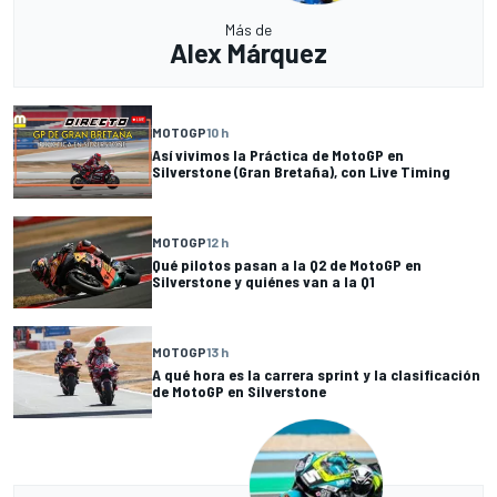
Más de
Alex Márquez
MOTOGP
10 h
Así vivimos la Práctica de MotoGP en
Silverstone (Gran Bretaña), con Live Timing
MOTOGP
12 h
Qué pilotos pasan a la Q2 de MotoGP en
Silverstone y quiénes van a la Q1
MOTOGP
13 h
A qué hora es la carrera sprint y la clasificación
de MotoGP en Silverstone