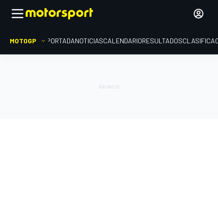
MOTOGP
PORTADA
NOTICIAS
CALENDARIO
RESULTADOS
CLASIFICA