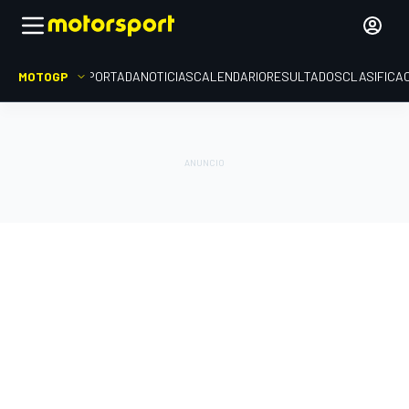
MOTOGP
PORTADA
NOTICIAS
CALENDARIO
RESULTADOS
CLASIFICA