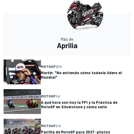
Más de
Aprilia
MOTOGP
21 h
Martín: "No entiendo cómo todavía lidero el
Mundial"
MOTOGP
1 d
A qué hora son hoy la FP1 y la Práctica de
MotoGP en Silverstone y cómo verlo
MOTOGP
2 d
Parrilla de MotoGP para 2027: pilotos