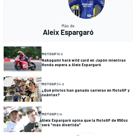
Más de
Aleix Espargaró
MOTOGP
16 d
Nakagami hará wild card en Japón mientras
Honda espera a Aleix Espargaró
MOTOGP
24 d
¿Qué pilotos han ganado carreras en MotoGP y
cuántas?
MOTOGP
2 m
Aleix Espargaró opina que la MotoGP de 850cc
será "más divertida"