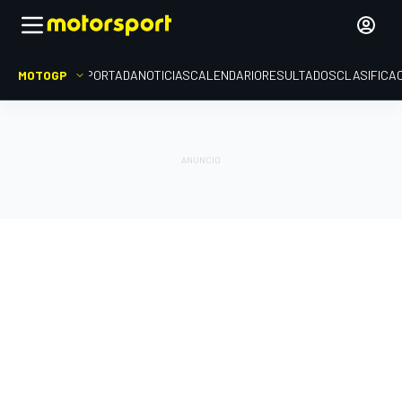
MOTOGP
PORTADA
NOTICIAS
CALENDARIO
RESULTADOS
CLASIFICA