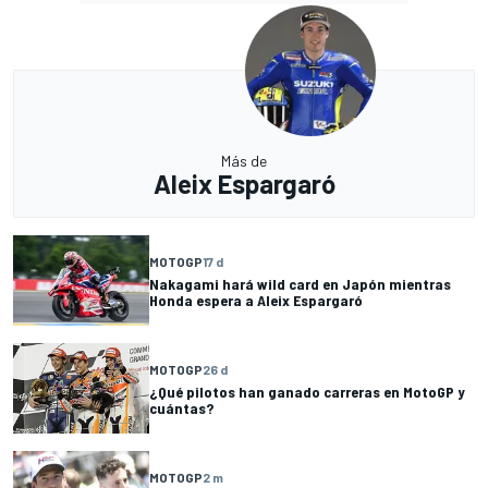
Más de
Aleix Espargaró
MOTOGP
17 d
Nakagami hará wild card en Japón mientras
Honda espera a Aleix Espargaró
MOTOGP
26 d
¿Qué pilotos han ganado carreras en MotoGP y
cuántas?
MOTOGP
2 m