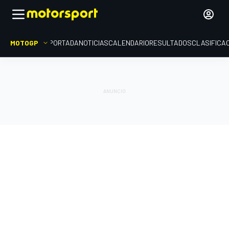
MOTOGP
PORTADA
NOTICIAS
CALENDARIO
RESULTADOS
CLASIFICA