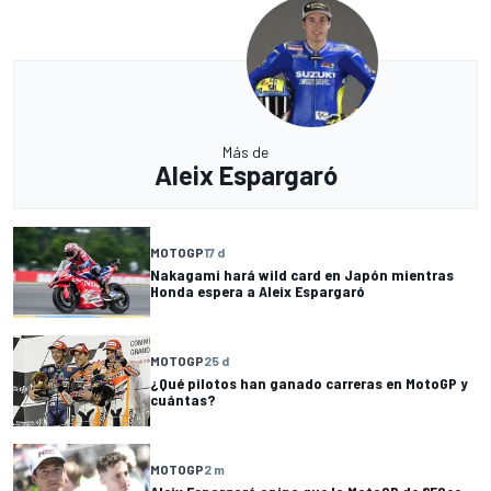
Más de
Aleix Espargaró
MOTOGP
17 d
Nakagami hará wild card en Japón mientras
Honda espera a Aleix Espargaró
MOTOGP
25 d
¿Qué pilotos han ganado carreras en MotoGP y
cuántas?
MOTOGP
2 m