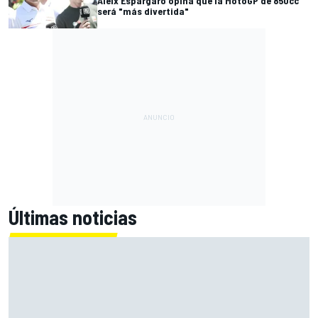
Aleix Espargaró opina que la MotoGP de 850cc
será "más divertida"
Últimas noticias