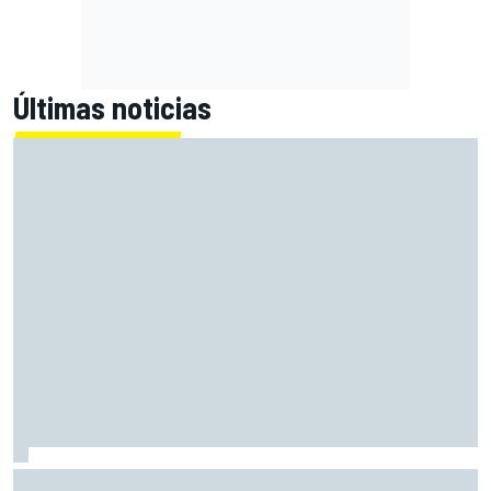
Últimas noticias
Bagnaia: "Este año no sé todo sobre mi moto, entro en