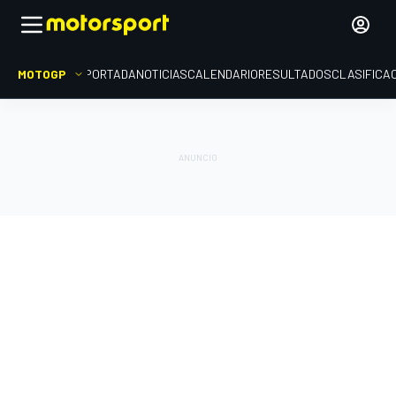
MOTOGP
PORTADA
NOTICIAS
CALENDARIO
RESULTADOS
CLASIFICA