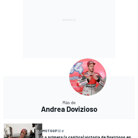
Más de
Andrea Dovizioso
MOTOGP
12 d
La primera (y caótica) victoria de Dovizioso en