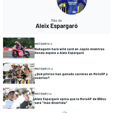
Más de
Aleix Espargaró
MOTOGP
16 d
Nakagami hará wild card en Japón mientras
Honda espera a Aleix Espargaró
MOTOGP
25 d
¿Qué pilotos han ganado carreras en MotoGP y
cuántas?
MOTOGP
2 m
Aleix Espargaró opina que la MotoGP de 850cc
será "más divertida"