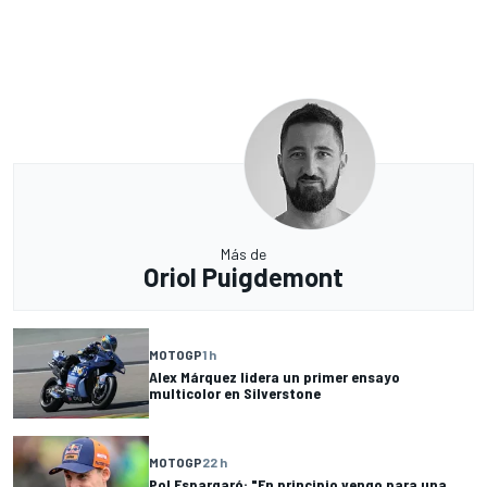
Más de
Oriol Puigdemont
MOTOGP
1 h
Alex Márquez lidera un primer ensayo
multicolor en Silverstone
MOTOGP
22 h
Pol Espargaró: "En principio vengo para una