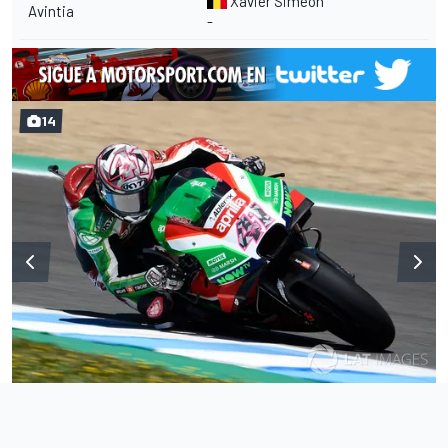
Xavier Simeon
Avintia
-
14