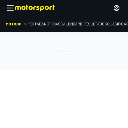
MOTOGP
PORTADA
NOTICIAS
CALENDARIO
RESULTADOS
CLASIFICA