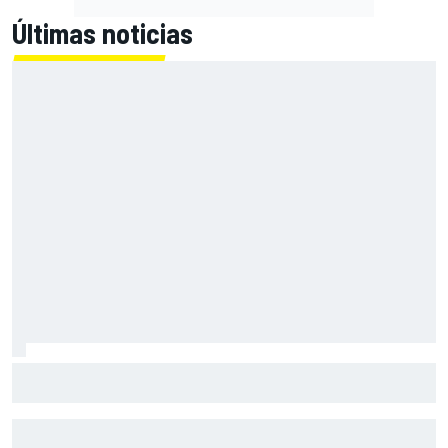
Últimas noticias
Alex Márquez: "Ganar a las Aprilia será imposible. Sin la
caída de Raúl, habrían terminado top 4"