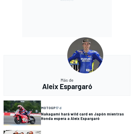
Más de
Aleix Espargaró
MOTOGP
17 d
Nakagami hará wild card en Japón mientras
Honda espera a Aleix Espargaró