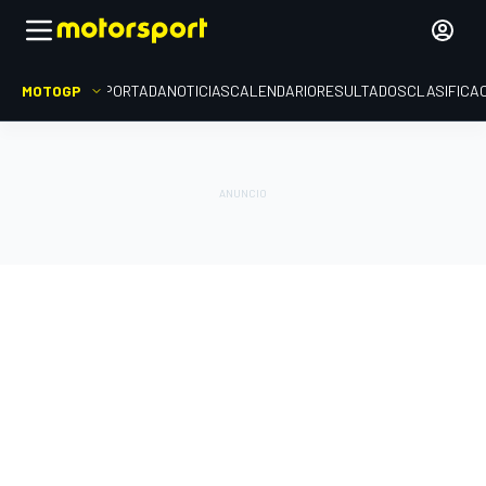
MOTOGP
PORTADA
NOTICIAS
CALENDARIO
RESULTADOS
CLASIFICA