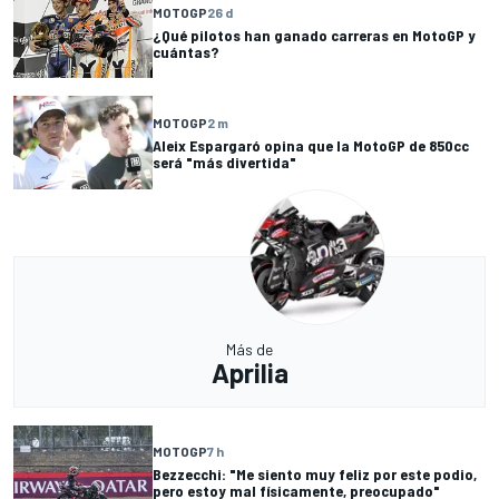
MOTOGP
26 d
¿Qué pilotos han ganado carreras en MotoGP y
cuántas?
MOTOGP
2 m
Aleix Espargaró opina que la MotoGP de 850cc
será "más divertida"
Más de
Aprilia
MOTOGP
7 h
Bezzecchi: "Me siento muy feliz por este podio,
pero estoy mal físicamente, preocupado"