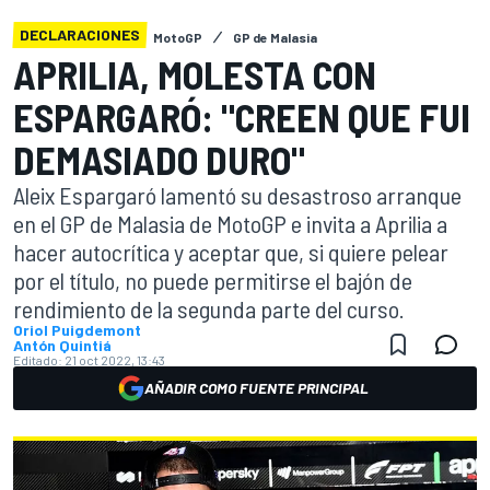
DECLARACIONES
MotoGP
GP de Malasia
APRILIA, MOLESTA CON
ESPARGARÓ: "CREEN QUE FUI
DEMASIADO DURO"
Aleix Espargaró lamentó su desastroso arranque
en el GP de Malasia de MotoGP e invita a Aprilia a
hacer autocrítica y aceptar que, si quiere pelear
por el título, no puede permitirse el bajón de
rendimiento de la segunda parte del curso.
Oriol Puigdemont
Antón Quintiá
Editado:
21 oct 2022, 13:43
AÑADIR COMO FUENTE PRINCIPAL