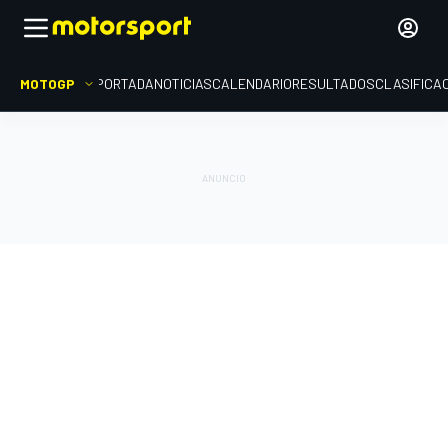
MOTOGP
PORTADA
NOTICIAS
CALENDARIO
RESULTADOS
CLASIFICA