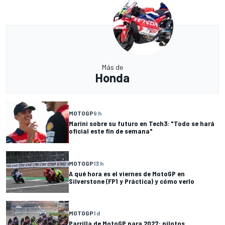
Más de
Honda
MOTOGP
9 h
Marini sobre su futuro en Tech3: "Todo se hará
oficial este fin de semana"
MOTOGP
13 h
A qué hora es el viernes de MotoGP en
Silverstone (FP1 y Práctica) y cómo verlo
MOTOGP
1 d
Parrilla de MotoGP para 2027: pilotos