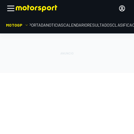
MOTOGP
PORTADA
NOTICIAS
CALENDARIO
RESULTADOS
CLASIFICA