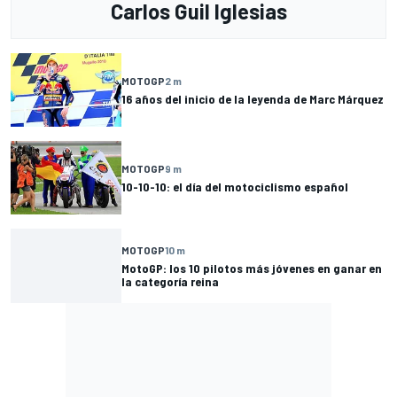
Carlos Guil Iglesias
MOTOGP
2 m
16 años del inicio de la leyenda de Marc Márquez
MOTOGP
9 m
10-10-10: el día del motociclismo español
MOTOGP
10 m
MotoGP: los 10 pilotos más jóvenes en ganar en
la categoría reina