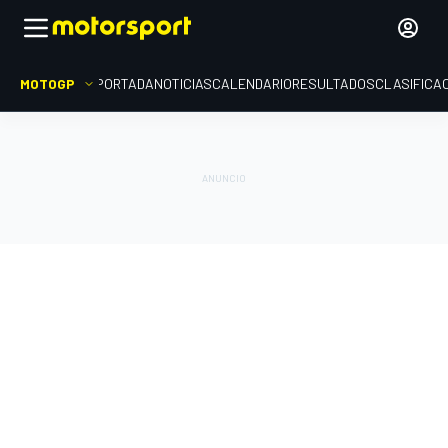
MOTOGP
PORTADA
NOTICIAS
CALENDARIO
RESULTADOS
CLASIFICA