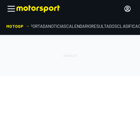
MOTOGP
PORTADA
NOTICIAS
CALENDARIO
RESULTADOS
CLASIFICA