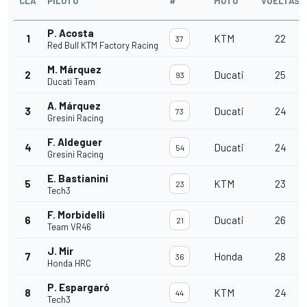
CLA
PILOTO
#
MOTO
VUELTAS
P. Acosta
1
KTM
22
37
Red Bull KTM Factory Racing
M. Márquez
2
Ducati
25
93
Ducati Team
A. Márquez
3
Ducati
24
73
Gresini Racing
F. Aldeguer
4
Ducati
24
54
Gresini Racing
E. Bastianini
5
KTM
23
23
Tech3
F. Morbidelli
6
Ducati
26
21
Team VR46
J. Mir
7
Honda
28
36
Honda HRC
P. Espargaró
8
KTM
24
44
Tech3