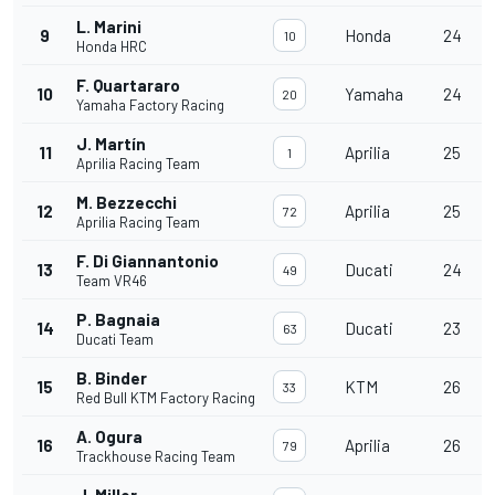
L. Marini
9
Honda
24
10
Honda HRC
F. Quartararo
10
Yamaha
24
20
Yamaha Factory Racing
J. Martín
11
Aprilia
25
1
Aprilia Racing Team
M. Bezzecchi
12
Aprilia
25
72
Aprilia Racing Team
F. Di Giannantonio
13
Ducati
24
49
Team VR46
P. Bagnaia
14
Ducati
23
63
Ducati Team
B. Binder
15
KTM
26
33
Red Bull KTM Factory Racing
A. Ogura
16
Aprilia
26
79
Trackhouse Racing Team