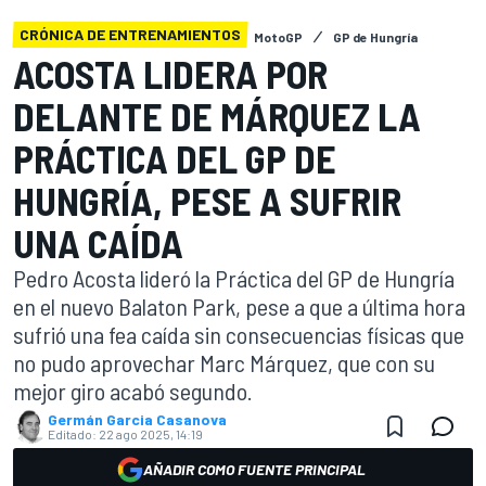
CRÓNICA DE ENTRENAMIENTOS
MotoGP
GP de Hungría
ACOSTA LIDERA POR
DELANTE DE MÁRQUEZ LA
PRÁCTICA DEL GP DE
HUNGRÍA, PESE A SUFRIR
UNA CAÍDA
Pedro Acosta lideró la Práctica del GP de Hungría
en el nuevo Balaton Park, pese a que a última hora
sufrió una fea caída sin consecuencias físicas que
no pudo aprovechar Marc Márquez, que con su
mejor giro acabó segundo.
Germán Garcia Casanova
Editado:
22 ago 2025, 14:19
AÑADIR COMO FUENTE PRINCIPAL