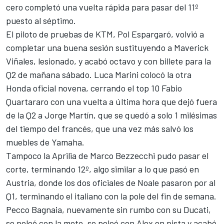
cero completó una vuelta rápida para pasar del 11º
puesto al séptimo.
El piloto de pruebas de KTM,
Pol Espargaró
, volvió a
completar una buena sesión sustituyendo a
Maverick
Viñales
, lesionado, y acabó octavo y con billete para la
Q2 de mañana sábado.
Luca Marini
colocó la otra
Honda oficial novena, cerrando el top 10
Fabio
Quartararo
con una vuelta a última hora que dejó fuera
de la Q2 a
Jorge Martín
, que se quedó a solo 1 milésimas
del tiempo del francés, que una vez más salvó los
muebles de Yamaha.
Tampoco la Aprilia de
Marco Bezzecchi
pudo pasar el
corte, terminando 12º, algo similar a lo que pasó en
Austria, donde los dos oficiales de Noale pasaron por al
Q1, terminando el italiano con la pole del fin de semana.
Pecco Bagnaia, nuevamente sin rumbo con su Ducati,
se peleó con la moto, se peleó con Alex en pista y acabó