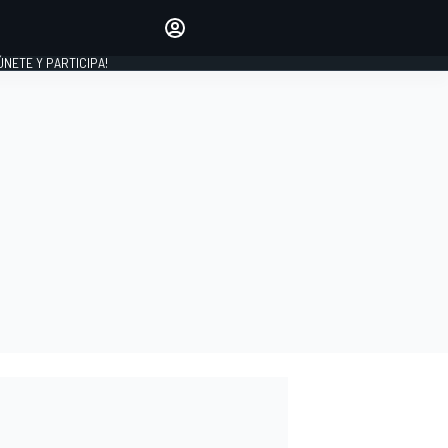
Haz que tu voz se escuche
comentando los artículos
 ÚNETE Y PARTICIPA!
INICIAR SESIÓN
EDICIÓN
ESPAÑA