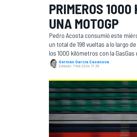
PRIMEROS 1000
INDYCAR
WRC
UNA MOTOGP
Pedro Acosta consumió este miérc
un total de 198 vueltas a lo largo 
los 1000 kilómetros con la GasGas
Germán Garcia Casanova
Editado:
7 feb 2024, 17:35
WEC
FÓRMULA E