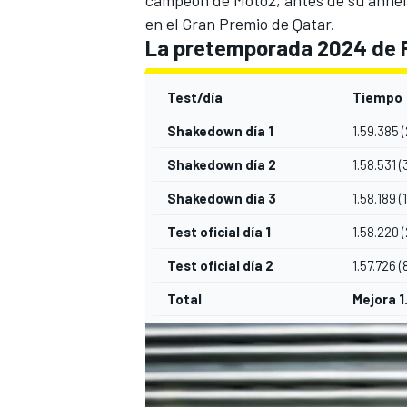
campeón de Moto2, antes de su anhel
en el Gran Premio de Qatar.
La pretemporada 2024 de 
Test/día
Tiempo
Shakedown día 1
1.59.385 (
Shakedown día 2
1.58.531 (
Shakedown día 3
1.58.189 (1
Test oficial día 1
1.58.220 (
Test oficial día 2
1.57.726 (
Total
Mejora 