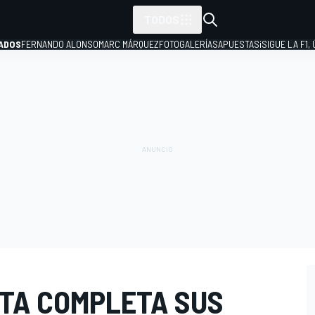
TODOS
ADOS
FERNANDO ALONSO
MARC MÁRQUEZ
FOTOGALERÍAS
APUESTAS
¡SIGUE LA F1,
P
STA COMPLETA SUS