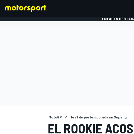
ENLACES DESTAC
FÓRMULA 1
MOTOG
MotoGP
Test de pretemporada en Sepang
EL ROOKIE ACO