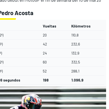
ado debut en MotoGP el fin de semana del 10 de marzo
Pedro Acosta
Vueltas
Kilómetros
2º)
20
110,8
3º)
42
232,6
º)
24
132,9
2º)
60
332,5
8º)
52
288,1
1.6 segundos
198
1.096,9