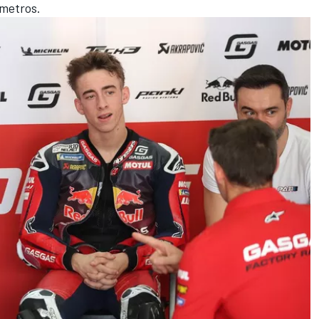
ómetros
.