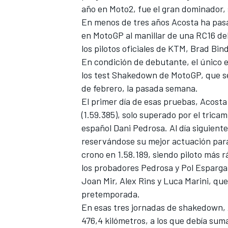
año en Moto2, fue el gran dominador
En menos de tres años Acosta ha pasa
en MotoGP al manillar de una RC16 d
los pilotos oficiales de KTM,
Brad Bin
En condición de debutante, el único 
los test Shakedown de MotoGP, que se 
de febrero, la pasada semana.
El primer día de esas pruebas, Acosta
(1.59.385
), solo superado por el trica
español
Dani Pedrosa
. Al día siguiente
reservándose su mejor actuación para
crono en 1.58.189, siendo piloto más r
los probadores Pedrosa y
Pol Esparga
Joan Mir
,
Alex Rins
y
Luca Marini
, que
pretemporada.
En esas tres jornadas de shakedown, A
476,4 kilómetros,
a los que debía suma