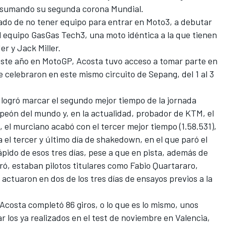
, sumando su segunda corona Mundial.
do de no tener equipo para entrar en Moto3, a debutar
el equipo GasGas
Tech3
, una moto idéntica a la que tienen
der
y
Jack Miller
.
este año en MotoGP, Acosta tuvo acceso a tomar parte en
celebraron en este mismo circuito de Sepang, del 1 al 3
 logró marcar el segundo mejor tiempo de la jornada
mpeón del mundo y, en la actualidad, probador de KTM, el
,
el murciano acabó con el tercer mejor tiempo (1.58.531)
,
 el tercer y último día de shakedown,
en el que paró el
ápido de esos tres días
, pese a que en pista, además de
ró
, estaban pilotos titulares como
Fabio Quartararo
,
 actuaron en dos de los tres días de ensayos previos a la
costa completó 86 giros, o lo que es lo mismo, unos
r los ya realizados en el test de noviembre en Valencia,