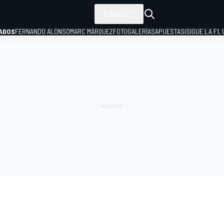
TODOS
ADOS
FERNANDO ALONSO
MARC MÁRQUEZ
FOTOGALERÍAS
APUESTAS
¡SIGUE LA F1,
P