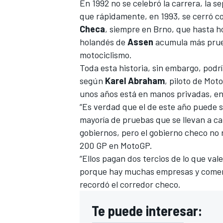
En 1992 no se celebró la carrera, la s
que rápidamente, en 1993, se cerró co
Checa
, siempre en Brno, que hasta ho
holandés de
Assen
acumula más prue
motociclismo.
Toda esta historia, sin embargo, podr
según
Karel Abraham
, piloto de Mot
unos años está en manos privadas, e
“Es verdad que el de este año puede s
mayoría de pruebas que se llevan a cabo
MÁS CATEGORÍAS
gobiernos, pero el gobierno checo no 
200 GP en MotoGP
.
“Ellos pagan dos tercios de lo que vale
porque hay muchas empresas y comerci
recordó el corredor checo.
Te puede interesar: