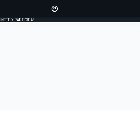
Haz que tu voz se escuche
comentando los artículos
 ÚNETE Y PARTICIPA!
INICIAR SESIÓN
EDICIÓN
ESPAÑA