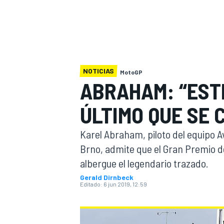
INDYCAR
WRC
NOTICIAS
MotoGP
ABRAHAM: “EST
ÚLTIMO QUE SE 
Karel Abraham, piloto del equipo Av
Brno, admite que el Gran Premio de
albergue el legendario trazado.
WEC
FÓRMULA E
Gerald Dirnbeck
Editado:
6 jun 2019, 12:59