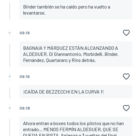
Binder también se ha caído pero ha vuelto a
levantarse.
09:19
BAGNAIA Y MÁRQUEZ ESTÁN ALCANZANDO A
ALDEGUER. Di Giannantonio, Morbidelli, Binder,
Fernández, Quartararo y Rins detrás.
09:19
¡CAÍDA DE BEZZECCHI EN LA CURVA 1!
09:18
Ahora entran a boxes todos los pilotos que no han
entrado... MENOS FERMÍN ALDEGUER, QUE SE
QUEDA EN PISTA. Arriesga a 3 vueltas del final.