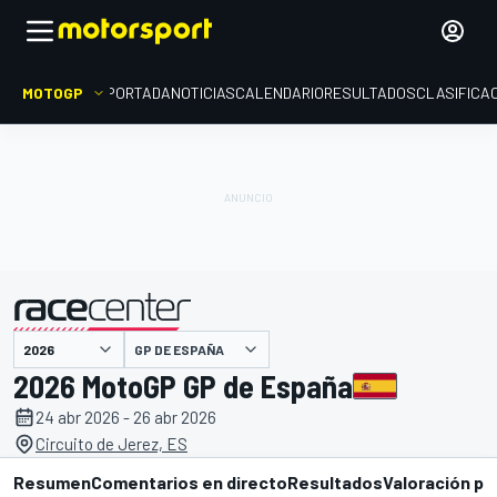
MOTOGP
PORTADA
NOTICIAS
CALENDARIO
RESULTADOS
CLASIFICA
presentado por
GP DE ESPAÑA
2026 MotoGP GP de España
24 abr 2026 - 26 abr 2026
Circuito de Jerez, ES
Resumen
Comentarios en directo
Resultados
Valoración pi