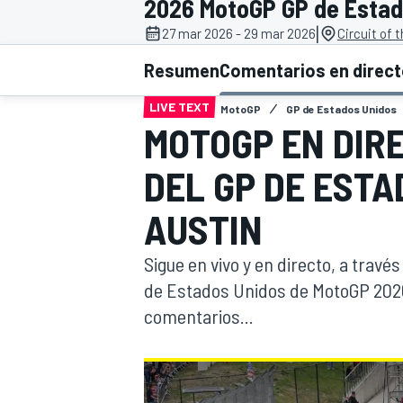
2026 MotoGP GP de Estad
|
27 mar 2026 - 29 mar 2026
Circuit of 
INDYCAR
WRC
Resumen
Comentarios en direc
LIVE TEXT
MotoGP
GP de Estados Unidos
MOTOGP EN DIR
DEL GP DE ESTA
AUSTIN
Sigue en vivo y en directo, a través
de Estados Unidos de MotoGP 2026 
comentarios...
WEC
FÓRMULA E