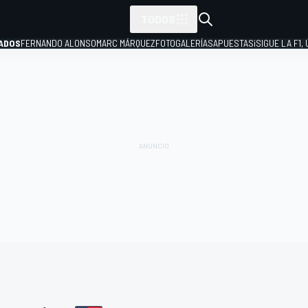
TODOS
ADOS
FERNANDO ALONSO
MARC MÁRQUEZ
FOTOGALERÍAS
APUESTAS
¡SIGUE LA F1,
P