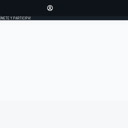
Haz que tu voz se escuche
comentando los artículos
 ÚNETE Y PARTICIPA!
INICIAR SESIÓN
EDICIÓN
ESPAÑA