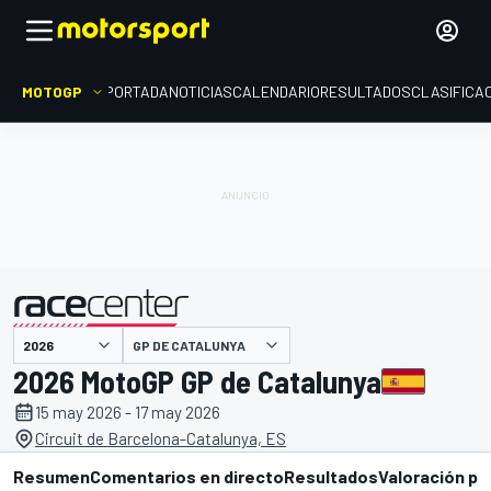
MOTOGP
PORTADA
NOTICIAS
CALENDARIO
RESULTADOS
CLASIFICA
presentado por
GP DE CATALUNYA
2026 MotoGP GP de Catalunya
15 may 2026 - 17 may 2026
Circuit de Barcelona-Catalunya, ES
Resumen
Comentarios en directo
Resultados
Valoración pi