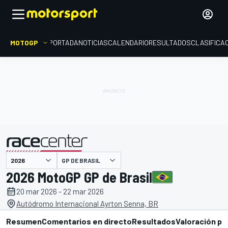
MOTOGP
PORTADA
NOTICIAS
CALENDARIO
RESULTADOS
CLASIFICA
presentado por
GP DE BRASIL
2026 MotoGP GP de Brasil
20 mar 2026 - 22 mar 2026
Autódromo Internacional Ayrton Senna, BR
Resumen
Comentarios en directo
Resultados
Valoración pi