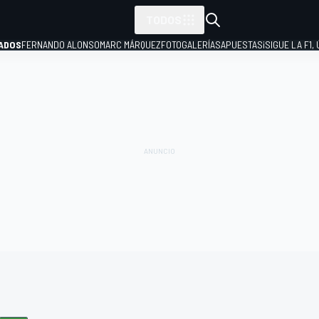
TODOS
ADOS
FERNANDO ALONSO
MARC MÁRQUEZ
FOTOGALERÍAS
APUESTAS
¡SIGUE LA F1,
P