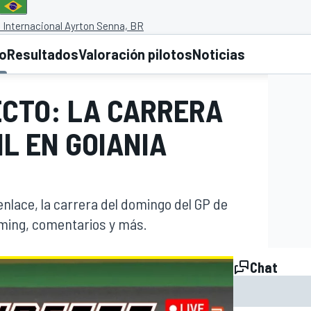
Internacional Ayrton Senna, BR
to
Resultados
Valoración pilotos
Noticias
ECTO: LA CARRERA
IL EN GOIANIA
 enlace, la carrera del domingo del GP de
iming, comentarios y más.
Chat