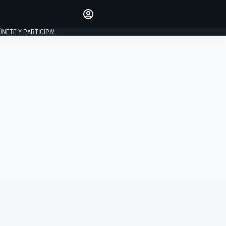
Haz que tu voz se escuche
comentando los artículos
 ÚNETE Y PARTICIPA!
INICIAR SESIÓN
EDICIÓN
ESPAÑA