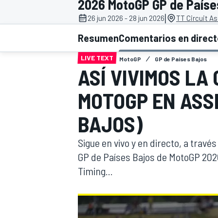
2026 MotoGP GP de Paíse
|
26 jun 2026 - 28 jun 2026
TT Circuit A
INDYCAR
WRC
Resumen
Comentarios en direc
LIVE TEXT
MotoGP
GP de Países Bajos
ASÍ VIVIMOS LA
MOTOGP EN ASSE
BAJOS)
Sigue en vivo y en directo, a través
GP de Países Bajos de MotoGP 202
Timing...
WEC
FÓRMULA E