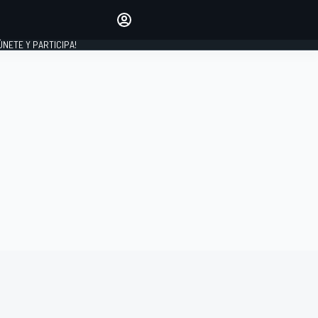
Haz que tu voz se escuche
comentando los artículos
 ÚNETE Y PARTICIPA!
INICIAR SESIÓN
EDICIÓN
ESPAÑA