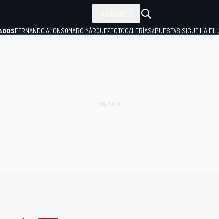
TODOS
ADOS
FERNANDO ALONSO
MARC MÁRQUEZ
FOTOGALERÍAS
APUESTAS
¡SIGUE LA F1,
P